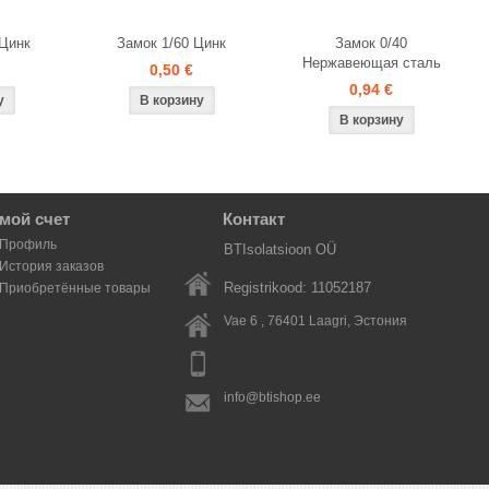
 Цинк
Замок 1/60 Цинк
Замок 0/40
Нержавеющая сталь
0,50 €
0,94 €
мой счет
Контакт
Профиль
BTIsolatsioon OÜ
История заказов
Registrikood: 11052187
Приобретённые товары
Vae 6 , 76401
Laagri
, Эстония
info@btishop.ee