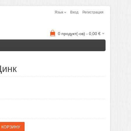
Язык
Вход
Регистрация
0
продукт(-ов) -
0,00
€
Цинк