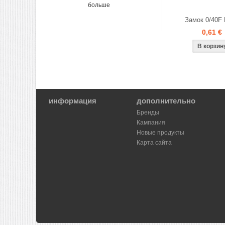
больше
Замок 0/40F
0,61 €
информация
дополнительно
Бренды
Кампания
Новые продукты
Карта сайта
Shoproller.ee