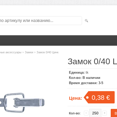
»
»
ные аксессуары
Замки
Замок 0/40 Цинк
Замок 0/40 
Единица:
tk
Кол-во:
В наличии
Время доставки:
3-5
0,38 €
Цена:
Кол-во: