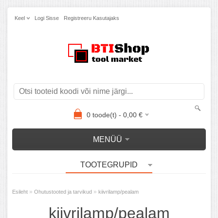
Keel
Logi Sisse
Registreeru Kasutajaks
0
toode(t) -
0,00
€
MENÜÜ
TOOTEGRUPID
»
»
Esileht
Ohutustooted ja tarvikud
kiivrilamp/pealam
kiivrilamp/pealam